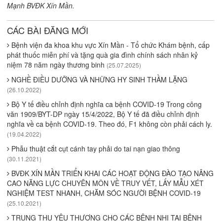
Mạnh BVĐK Xín Mần.
CÁC BÀI ĐĂNG MỚI
Bệnh viện đa khoa khu vực Xín Mần - Tổ chức Khám bệnh, cấp
phát thuốc miễn phí và tặng quà gia đình chính sách nhân kỷ
niệm 78 năm ngày thương binh
(25.07.2025)
NGHỀ ĐIỀU DƯỠNG VÀ NHỮNG HY SINH THẦM LẶNG
(26.10.2022)
Bộ Y tế điều chỉnh định nghĩa ca bệnh COVID-19 Trong công
văn 1909/BYT-DP ngày 15/4/2022, Bộ Y tế đã điều chỉnh định
nghĩa về ca bệnh COVID-19. Theo đó, F1 không còn phải cách ly.
(19.04.2022)
Phẫu thuật cắt cụt cánh tay phải do tai nạn giao thông
(30.11.2021)
BVĐK XÍN MẦN TRIỂN KHAI CÁC HOẠT ĐỘNG ĐÀO TẠO NÂNG
CAO NĂNG LỰC CHUYÊN MÔN VỀ TRUY VẾT, LẤY MẪU XÉT
NGHIỆM TEST NHANH, CHĂM SÓC NGƯỜI BỆNH COVID-19
(25.10.2021)
TRUNG THU YÊU THƯƠNG CHO CÁC BỆNH NHI TẠI BỆNH