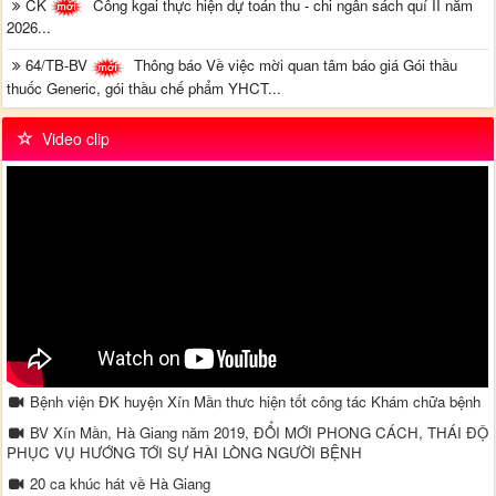
CK
Công kgai thực hiện dự toán thu - chi ngân sách quí II năm
2026...
64/TB-BV
Thông báo Về việc mời quan tâm báo giá Gói thầu
thuốc Generic, gói thầu chế phẩm YHCT...
Video clip
Bệnh viện ĐK huyện Xín Mần thưc hiện tốt công tác Khám chữa bệnh
BV Xín Mần, Hà Giang năm 2019, ĐỔI MỚI PHONG CÁCH, THÁI ĐỘ
PHỤC VỤ HƯỚNG TỚI SỰ HÀI LÒNG NGƯỜI BỆNH
20 ca khúc hát về Hà Giang