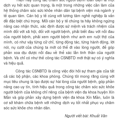
dịch vụ hết sức quan trọng, là một trong những việc cần làm của
hệ thống chăm sóc sức khỏe nhân dân tại bệnh viện mà ngành y
tế quan tâm. Cán bộ y tế cùng với lương tâm nghề nghiệp là vấn
đề đặc biệt chú trọng. Mỗi cán bộ y tế chúng ta hãy không ngừng
nâng cao nhận thức, xác định được sứ mệnh và trách nhiệm của
mình đối với xã hội, đối với người bệnh, phải biết đau với nỗi đau
của người bệnh, phải xem người bệnh như anh em ruột thịt của
mình, có như vậy từng cử chỉ, từng động tác, từng hành động, lời
nói, nụ cười của chúng ta mới có thể đi vào lòng người, để góp
phần xoa dịu được nỗi đau về thể xác lẫn tinh thần của người
bệnh. Và chỉ có như thế công tác CSNBTD mới thật sự có ý nghĩa
và hiệu quả.
Công tác CSNBTD là công việc đòi hỏi sự tham gia của tất
cả các bộ phận, các khoa phòng. Chúng tôi mong rằng cùng với
mục tiêu chung là tạo được sự hài lòng của người bệnh, góp phần
nâng cao uy tín, tính hiệu quả trong công tác chăm sóc sức khỏe
người bệnh của không chỉ riêng của bệnh viện đa khoa huyện Xín
Mần và góp phần xây dựng bệnh viện đa khoa Xín Mần, luôn là
cơ sở khám chữa bệnh với những dịch vụ tốt nhất phục vụ chăm
sóc sức khỏe cho nhân dân.
Người viết bài: Khuất Văn