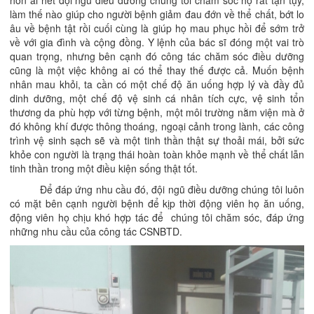
hơn ai hết đội ngũ điều dưỡng chúng tôi chăm sóc họ rất tận tụy,
làm thế nào giúp cho người bệnh giảm đau đớn về thể chất, bớt lo
âu về bệnh tật rồi cuối cùng là giúp họ mau phục hồi để sớm trở
về với gia đình và cộng đồng. Y lệnh của bác sĩ đóng một vai trò
quan trọng, nhưng bên cạnh đó công tác chăm sóc điều dưỡng
cũng là một việc không ai có thể thay thế được cả. Muốn bệnh
nhân mau khỏi, ta cần có một chế độ ăn uống hợp lý và đầy đủ
dinh dưỡng, một chế độ vệ sinh cá nhân tích cực, vệ sinh tổn
thương da phù hợp với từng bệnh, một môi trường nằm viện mà ở
đó không khí được thông thoáng, ngoại cảnh trong lành, các công
trình vệ sinh sạch sẽ và một tinh thần thật sự thoải mái, bởi sức
khỏe con người là trạng thái hoàn toàn khỏe mạnh về thể chất lẫn
tinh thần trong một điều kiện sống thật tốt.
Để đáp ứng nhu cầu đó, đội ngũ điều dưỡng chúng tôi luôn
có mặt bên cạnh người bệnh để kịp thời động viên họ ăn uống,
động viên họ chịu khó hợp tác để chúng tôi chăm sóc, đáp ứng
những nhu cầu của công tác CSNBTD.