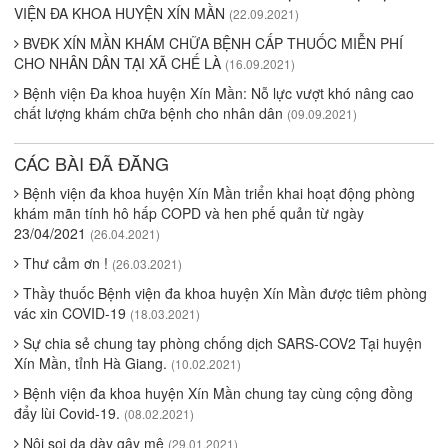
VIỆN ĐA KHOA HUYỆN XÍN MẦN
(22.09.2021)
BVĐK XÍN MẦN KHÁM CHỮA BỆNH CẤP THUỐC MIỄN PHÍ
CHO NHÂN DÂN TẠI XÃ CHẾ LÀ
(16.09.2021)
Bệnh viện Đa khoa huyện Xín Mần: Nỗ lực vượt khó nâng cao
chất lượng khám chữa bệnh cho nhân dân
(09.09.2021)
CÁC BÀI ĐÃ ĐĂNG
Bệnh viện đa khoa huyện Xín Mần triển khai hoạt động phòng
khám mãn tính hô hấp COPD và hen phế quản từ ngày
23/04/2021
(26.04.2021)
Thư cảm ơn !
(26.03.2021)
Thầy thuốc Bệnh viện đa khoa huyện Xín Mần được tiêm phòng
vác xin COVID-19
(18.03.2021)
Sự chia sẻ chung tay phòng chống dịch SARS-COV2 Tại huyện
Xín Mần, tỉnh Hà Giang.
(10.02.2021)
Bệnh viện đa khoa huyện Xín Mần chung tay cùng cộng đồng
đẩy lùi Covid-19.
(08.02.2021)
Nội soi dạ dày gây mê
(29.01.2021)