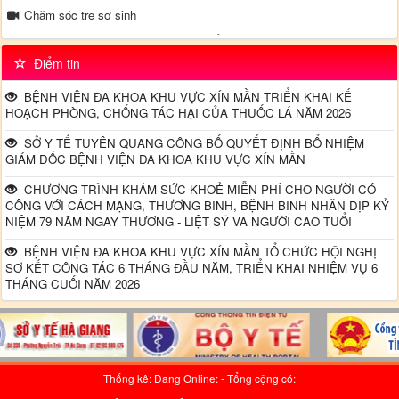
Chăm sóc tre sơ sinh
Video truyền thông về bệnh tăng huyết áp - Tại khoa Nội TH - Bệnh
viện đa khoa Xín Mần
Điểm tin
Đường dây nong - Bộ Y tế
BỆNH VIỆN ĐA KHOA KHU VỰC XÍN MẦN TRIỂN KHAI KẾ
HOẠCH PHÒNG, CHỐNG TÁC HẠI CỦA THUỐC LÁ NĂM 2026
SỞ Y TẾ TUYÊN QUANG CÔNG BỐ QUYẾT ĐỊNH BỔ NHIỆM
GIÁM ĐỐC BỆNH VIỆN ĐA KHOA KHU VỰC XÍN MẦN
CHƯƠNG TRÌNH KHÁM SỨC KHOẺ MIỄN PHÍ CHO NGƯỜI CÓ
CÔNG VỚI CÁCH MẠNG, THƯƠNG BINH, BỆNH BINH NHÂN DỊP KỶ
NIỆM 79 NĂM NGÀY THƯƠNG - LIỆT SỸ VÀ NGƯỜI CAO TUỔI
BỆNH VIỆN ĐA KHOA KHU VỰC XÍN MẦN TỔ CHỨC HỘI NGHỊ
SƠ KẾT CÔNG TÁC 6 THÁNG ĐẦU NĂM, TRIỂN KHAI NHIỆM VỤ 6
THÁNG CUỐI NĂM 2026
Thống kê: Đang Online:
- Tổng cộng có: