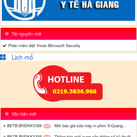
Tài nguyên mới
Phần mềm diệt Viruts Microsoft Security
Lịch mổ
Văn bản mới
88/TB-BVĐKKVXM
Mời báo giá sửa máy in phim X-Quang...
89/TB-BVĐKKVXM
Thông báo mời cung cấp thông số kỹ thuật