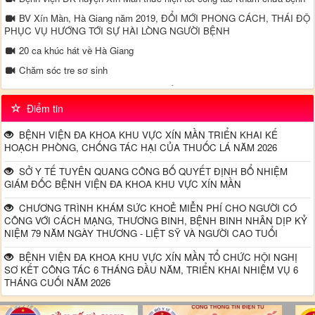
BV Xín Mần, Hà Giang năm 2019, ĐỔI MỚI PHONG CÁCH, THÁI ĐỘ
PHỤC VỤ HƯỚNG TỚI SỰ HÀI LÒNG NGƯỜI BỆNH
20 ca khúc hát về Hà Giang
Chăm sóc tre sơ sinh
Video truyền thông về bệnh tăng huyết áp - Tại khoa Nội TH - Bệnh
viện đa khoa Xín Mần
Điểm tin
Đường dây nong - Bộ Y tế
BỆNH VIỆN ĐA KHOA KHU VỰC XÍN MẦN TRIỂN KHAI KẾ
HOẠCH PHÒNG, CHỐNG TÁC HẠI CỦA THUỐC LÁ NĂM 2026
SỞ Y TẾ TUYÊN QUANG CÔNG BỐ QUYẾT ĐỊNH BỔ NHIỆM
GIÁM ĐỐC BỆNH VIỆN ĐA KHOA KHU VỰC XÍN MẦN
CHƯƠNG TRÌNH KHÁM SỨC KHOẺ MIỄN PHÍ CHO NGƯỜI CÓ
CÔNG VỚI CÁCH MẠNG, THƯƠNG BINH, BỆNH BINH NHÂN DỊP KỶ
NIỆM 79 NĂM NGÀY THƯƠNG - LIỆT SỸ VÀ NGƯỜI CAO TUỔI
BỆNH VIỆN ĐA KHOA KHU VỰC XÍN MẦN TỔ CHỨC HỘI NGHỊ
SƠ KẾT CÔNG TÁC 6 THÁNG ĐẦU NĂM, TRIỂN KHAI NHIỆM VỤ 6
THÁNG CUỐI NĂM 2026