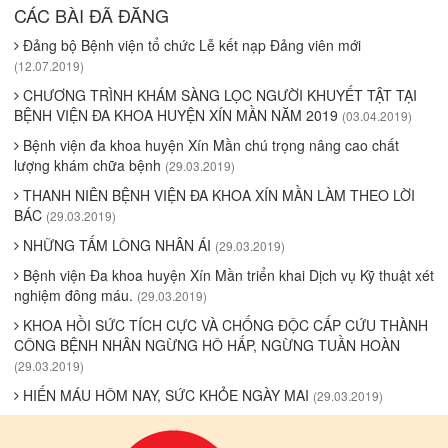
CÁC BÀI ĐÃ ĐĂNG
Đảng bộ Bệnh viện tổ chức Lễ kết nạp Đảng viên mới
(12.07.2019)
CHƯƠNG TRÌNH KHÁM SÀNG LỌC NGƯỜI KHUYẾT TẬT TẠI
BỆNH VIỆN ĐA KHOA HUYỆN XÍN MẦN NĂM 2019
(03.04.2019)
Bệnh viện đa khoa huyện Xín Mần chú trọng nâng cao chất
lượng khám chữa bệnh
(29.03.2019)
THANH NIÊN BỆNH VIỆN ĐA KHOA XÍN MẦN LÀM THEO LỜI
BÁC
(29.03.2019)
NHỮNG TẤM LÒNG NHÂN ÁI
(29.03.2019)
Bệnh viện Đa khoa huyện Xín Mần triển khai Dịch vụ Kỹ thuật xét
nghiệm đông máu.
(29.03.2019)
KHOA HỒI SỨC TÍCH CỰC VÀ CHỐNG ĐỘC CẤP CỨU THÀNH
CÔNG BỆNH NHÂN NGỪNG HÔ HẤP, NGỪNG TUẦN HOÀN
(29.03.2019)
HIẾN MÁU HÔM NAY, SỨC KHỎE NGÀY MAI
(29.03.2019)