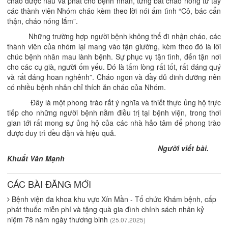
cháo được nấu và phát cho bệnh nhân, từng bát cháo nóng từ tay
các thành viên Nhóm cháo kèm theo lời nói ấm tình “Cô, bác cẩn
thận, cháo nóng lắm”.
Những trường hợp người bệnh không thể đi nhận cháo, các
thành viên của nhóm lại mang vào tận giường, kèm theo đó là lời
chúc bệnh nhân mau lành bệnh. Sự phục vụ tận tình, đến tận nơi
cho các cụ già, người ốm yếu. Đó là tấm lòng rất tốt, rất đáng quý
và rất đáng hoan nghênh”. Cháo ngon và đầy đủ dinh dưỡng nên
có nhiều bệnh nhân chỉ thích ăn cháo của Nhóm.
Đây là một phong trào rất ý nghĩa và thiết thực ủng hộ trực
tiếp cho những người bệnh nằm điều trị tại bệnh viện, trong thơi
gian tới rất mong sự ủng hộ của các nhà hảo tâm để phong trào
được duy trì đều đặn và hiệu quả.
Người viết bài.
Khuất Văn Mạnh
CÁC BÀI ĐĂNG MỚI
Bệnh viện đa khoa khu vực Xín Mần - Tổ chức Khám bệnh, cấp
phát thuốc miễn phí và tặng quà gia đình chính sách nhân kỷ
niệm 78 năm ngày thương binh
(25.07.2025)