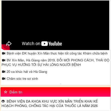
Bệnh viện ĐK huyện Xín Mần thưc hiện tốt công tác Khám chữa bệnh
BV Xín Mần, Hà Giang năm 2019, ĐỔI MỚI PHONG CÁCH, THÁI ĐỘ
PHỤC VỤ HƯỚNG TỚI SỰ HÀI LÒNG NGƯỜI BỆNH
20 ca khúc hát về Hà Giang
Chăm sóc tre sơ sinh
Video truyền thông về bệnh tăng huyết áp - Tại khoa Nội TH - Bệnh
viện đa khoa Xín Mần
Điểm tin
Đường dây nong - Bộ Y tế
BỆNH VIỆN ĐA KHOA KHU VỰC XÍN MẦN TRIỂN KHAI KẾ
HOẠCH PHÒNG, CHỐNG TÁC HẠI CỦA THUỐC LÁ NĂM 2026