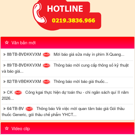
Văn bản mới
88/TB-BVĐKKVXM
Mời báo giá sửa máy in phim X-Quang...
89/TB-BVĐKKVXM
Thông báo mời cung cấp thông số kỹ thuật
và báo giá...
82/TB-VBĐKKVXM
Thông báo mời báo giá thuốc...
CK
Công kgai thực hiện dự toán thu - chi ngân sách quí II năm
2026...
64/TB-BV
Thông báo Về việc mời quan tâm báo giá Gói thầu
thuốc Generic, gói thầu chế phẩm YHCT...
Video clip