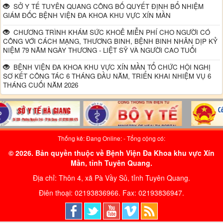
SỞ Y TẾ TUYÊN QUANG CÔNG BỐ QUYẾT ĐỊNH BỔ NHIỆM
GIÁM ĐỐC BỆNH VIỆN ĐA KHOA KHU VỰC XÍN MẦN
CHƯƠNG TRÌNH KHÁM SỨC KHOẺ MIỄN PHÍ CHO NGƯỜI CÓ
CÔNG VỚI CÁCH MẠNG, THƯƠNG BINH, BỆNH BINH NHÂN DỊP KỶ
NIỆM 79 NĂM NGÀY THƯƠNG - LIỆT SỸ VÀ NGƯỜI CAO TUỔI
BỆNH VIỆN ĐA KHOA KHU VỰC XÍN MẦN TỔ CHỨC HỘI NGHỊ
SƠ KẾT CÔNG TÁC 6 THÁNG ĐẦU NĂM, TRIỂN KHAI NHIỆM VỤ 6
THÁNG CUỐI NĂM 2026
Thống kê: Đang Online:
- Tổng cộng có:
© 2026. Bản quyền thuộc về Bệnh Viện Đa Khoa khu vực Xín
Mần, tỉnh Tuyên Quang.
Địa chỉ: Thôn 4, xã Pà Vầy Sủ, tỉnh Tuyên Quang.
Điên thoại: 02193836966. Fax: 02193836947.