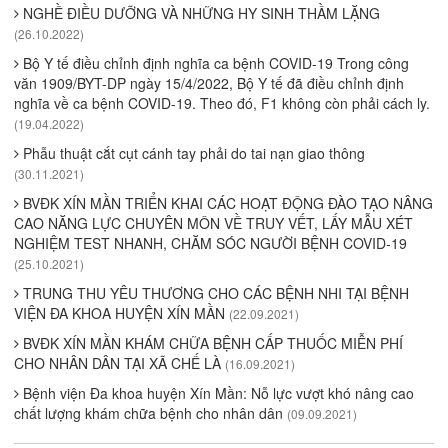
NGHỀ ĐIỀU DƯỠNG VÀ NHỮNG HY SINH THẦM LẶNG
(26.10.2022)
Bộ Y tế điều chỉnh định nghĩa ca bệnh COVID-19 Trong công
văn 1909/BYT-DP ngày 15/4/2022, Bộ Y tế đã điều chỉnh định
nghĩa về ca bệnh COVID-19. Theo đó, F1 không còn phải cách ly.
(19.04.2022)
Phẫu thuật cắt cụt cánh tay phải do tai nạn giao thông
(30.11.2021)
BVĐK XÍN MẦN TRIỂN KHAI CÁC HOẠT ĐỘNG ĐÀO TẠO NÂNG
CAO NĂNG LỰC CHUYÊN MÔN VỀ TRUY VẾT, LẤY MẪU XÉT
NGHIỆM TEST NHANH, CHĂM SÓC NGƯỜI BỆNH COVID-19
(25.10.2021)
TRUNG THU YÊU THƯƠNG CHO CÁC BỆNH NHI TẠI BỆNH
VIỆN ĐA KHOA HUYỆN XÍN MẦN
(22.09.2021)
BVĐK XÍN MẦN KHÁM CHỮA BỆNH CẤP THUỐC MIỄN PHÍ
CHO NHÂN DÂN TẠI XÃ CHẾ LÀ
(16.09.2021)
Bệnh viện Đa khoa huyện Xín Mần: Nỗ lực vượt khó nâng cao
chất lượng khám chữa bệnh cho nhân dân
(09.09.2021)