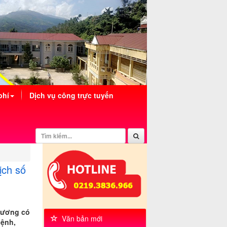
phí
Dịch vụ công trực tuyến
ịch số
hương có
Văn bản mới
bệnh,