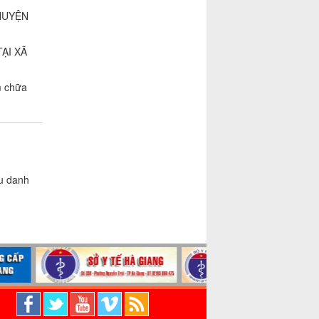
HUYỆN
ẠI XÃ
m chữa
ệu danh