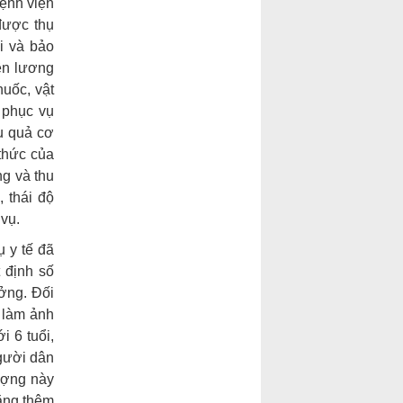
bệnh viện
 được thụ
i và bảo
ền lương
huốc, vật
 phục vụ
ệu quả cơ
 thức của
ng và thu
 thái độ
vụ.
 y tế đã
 định số
ởng. Đối
 làm ảnh
 6 tuổi,
người dân
ượng này
ăng thêm