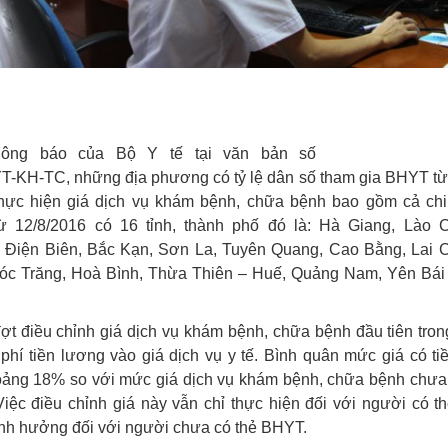
hông báo của Bộ Y tế tại văn bản số
T-KH-TC, những địa phương có tỷ lệ dân số tham gia BHYT từ
thực hiện giá dịch vụ khám bệnh, chữa bệnh bao gồm cả chi 
ừ 12/8/2016 có 16 tỉnh, thành phố đó là: Hà Giang, Lào C
 Điện Biên, Bắc Kạn, Sơn La, Tuyên Quang, Cao Bằng, Lai 
óc Trăng, Hoà Bình, Thừa Thiên – Huế, Quảng Nam, Yên Bái
ợt điều chỉnh giá dịch vụ khám bệnh, chữa bệnh đầu tiên trong
phí tiền lương vào giá dịch vụ y tế. Bình quân mức giá có t
oảng 18% so với mức giá dịch vụ khám bệnh, chữa bệnh chưa t
Việc điều chỉnh giá này vẫn chỉ thực hiện đối với người có t
nh hưởng đối với người chưa có thẻ BHYT.