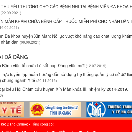
THU YÊU THƯƠNG CHO CÁC BỆNH NHI TẠI BỆNH VIỆN ĐA KHOA 
N
(22.09.2021)
ÍN MẦN KHÁM CHỮA BỆNH CẤP THUỐC MIỄN PHÍ CHO NHÂN DÂN T
16.09.2021)
ện Đa khoa huyện Xín Mần: Nỗ lực vượt khó nâng cao chất lượng khá
 nhân dân
(09.09.2021)
ÀI ĐÃ ĐĂNG
 Bệnh viện tổ chức Lễ kết nạp Đảng viên mới
(12.07.2019)
 trực tuyến tập huấn hướng dẫn sử dụng hệ thống quản lý cơ sở dữ li
 chung ngành Y tế
(20.11.2016)
đại biểu Hội Châm cứu huyện Xín Mần khóa III, nhiệm kỳ 2014-2019.
6)
 kê: Đang Online:
- Tổng cộng có: