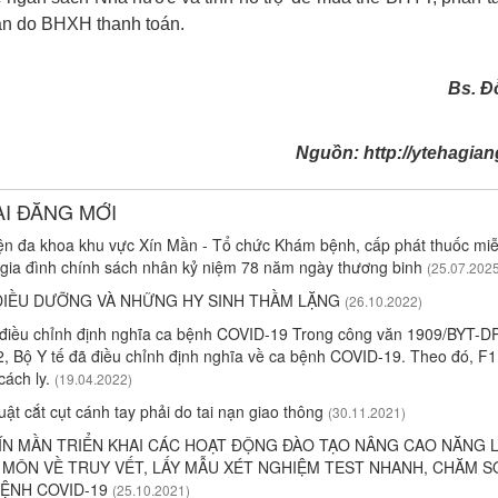
ản do BHXH thanh toán.
Bs. Đỗ T
Nguồn: http://ytehagian
ÀI ĐĂNG MỚI
n đa khoa khu vực Xín Mần - Tổ chức Khám bệnh, cấp phát thuốc miễ
 gia đình chính sách nhân kỷ niệm 78 năm ngày thương binh
(25.07.202
IỀU DƯỠNG VÀ NHỮNG HY SINH THẦM LẶNG
(26.10.2022)
 điều chỉnh định nghĩa ca bệnh COVID-19 Trong công văn 1909/BYT-D
2, Bộ Y tế đã điều chỉnh định nghĩa về ca bệnh COVID-19. Theo đó, F
cách ly.
(19.04.2022)
ật cắt cụt cánh tay phải do tai nạn giao thông
(30.11.2021)
ÍN MẦN TRIỂN KHAI CÁC HOẠT ĐỘNG ĐÀO TẠO NÂNG CAO NĂNG 
MÔN VỀ TRUY VẾT, LẤY MẪU XÉT NGHIỆM TEST NHANH, CHĂM S
ỆNH COVID-19
(25.10.2021)