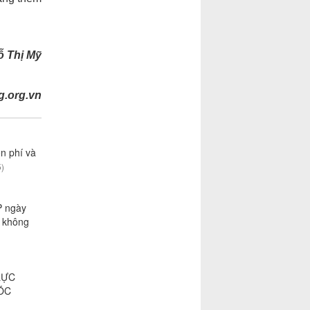
hị Mỹ
g.org.vn
n phí và
5)
P ngày
1 không
LỰC
ÓC