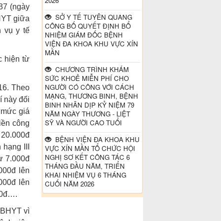
2026
 37 (ngày
Đường dây nong - Bộ Y tế
SỞ Y TẾ TUYÊN QUANG
HYT giữa
CÔNG BỐ QUYẾT ĐỊNH BỔ
 vụ y tế
NHIỆM GIÁM ĐỐC BỆNH
VIỆN ĐA KHOA KHU VỰC XÍN
MẦN
c hiện từ
CHƯƠNG TRÌNH KHÁM
SỨC KHOẺ MIỄN PHÍ CHO
NGƯỜI CÓ CÔNG VỚI CÁCH
16. Theo
MẠNG, THƯƠNG BINH, BỆNH
í này đối
BINH NHÂN DỊP KỶ NIỆM 79
g mức giá
NĂM NGÀY THƯƠNG - LIỆT
SỸ VÀ NGƯỜI CAO TUỔI
tiền công
 20.000đ
BỆNH VIỆN ĐA KHOA KHU
 hạng III
VỰC XÍN MẦN TỔ CHỨC HỘI
NGHỊ SƠ KẾT CÔNG TÁC 6
từ 7.000đ
THÁNG ĐẦU NĂM, TRIỂN
000đ lên
KHAI NHIỆM VỤ 6 THÁNG
.000đ lên
CUỐI NĂM 2026
00đ….
ẻ BHYT vì