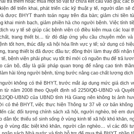
ải trả thêm hoặc mua một số vật tư chưa kết cấu vào giá; các 
kiện để triển khai, phát triển các kỹ thuật y tế, người dân sẽ
à được BHYT thanh toán ngay trên địa bàn; giảm chi tiền tú
g khai minh bạch, giảm phiền hà cho người bệnh. Việc tính ti
dịch vụ y tế sẽ giúp các bệnh viện có điều kiện mua các loại t
 chất, trang thiết bị… từ đó đáp ứng yêu cầu chuyên môn và
nh tốt hơn, thúc đẩy xã hội hóa lĩnh vực y tế; sử dụng có hi
ng, trang thiết bị đã được đầu tư; đồng thời làm thay đổi nhận
 tế, bệnh viện phải phục vụ tốt thì mới có nguồn thu để trả lươ
o cán bộ, đây là giải pháp quan trọng để nâng cao tinh thần,
làm hài lòng người bệnh, từng bước nâng cao chất lượng dịch 
 người không có thẻ BHYT, trước mắt áp dụng mức giá dịch vụ
ện từ năm 2008 theo Quyết định số 2250/QĐ-UBND và Quyết
12/QĐ-UBND của UBND tỉnh Hà Giang nên không bị ảnh hư
ời có thẻ BHYT, việc thực hiện Thông tư 37 về cơ bản không
ến các đối tượng chính sách xã hội, người nghèo, trẻ em dưới
 dân tộc thiểu số sinh sống ở vùng kinh tế xã hội khó khăn, 
ng ở vùng đặc biệt khó khăn, người cận nghèo… vì các đối t
 ngân sách Nhà nước và tỉnh hỗ trợ để mua thẻ BHYT, phần t