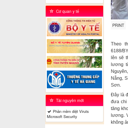
Cơ quan y tế
PRINT
Theo t
6188/BY
lên sẽ 
lương t
Nguyên,
Nẵng, S
Sơn.
Đây là đ
Tài nguyên mới
đưa chi 
tăng kh
Phần mềm diệt Viruts
lương. 
Microsoft Security
không ả