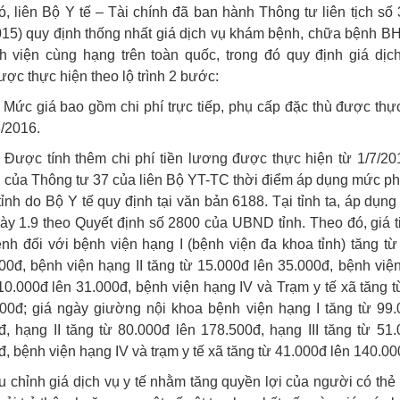
, liên Bộ Y tế – Tài chính đã ban hành Thông tư liên tịch số
015) quy định thống nhất giá dịch vụ khám bệnh, chữa bệnh B
h viện cùng hạng trên toàn quốc, trong đó quy định giá dịch
c thực hiện theo lộ trình 2 bước:
Mức giá bao gồm chi phí trực tiếp, phụ cấp đặc thù được thự
/2016.
 Được tính thêm chi phí tiền lương được thực hiện từ 1/7/20
 của Thông tư 37 của liên Bộ YT-TC thời điểm áp dụng mức ph
tỉnh do Bộ Y tế quy định tại văn bản 6188. Tại tỉnh ta, áp dụn
ày 1.9 theo Quyết định số 2800 của UBND tỉnh. Theo đó, giá 
nh đối với bệnh viện hạng I (bệnh viện đa khoa tỉnh) tăng từ
00đ, bệnh viện hạng II tăng từ 15.000đ lên 35.000đ, bệnh viện
10.000đ lên 31.000đ, bệnh viện hạng IV và Trạm y tế xã tăng 
000đ; giá ngày giường nội khoa bệnh viện hạng I tăng từ 99.
, hạng II tăng từ 80.000đ lên 178.500đ, hạng III tăng từ 51
, bệnh viện hạng IV và trạm y tế xã tăng từ 41.000đ lên 140.0
u chỉnh giá dịch vụ y tế nhằm tăng quyền lợi của người có th