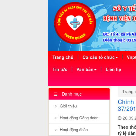
(current)
Trang chủ
Cơ cấu tổ chức
Vnpt
Tin tức
Văn bản
Liên hệ
Trang 
Danh mục
Chính 
Giới thiệu
37/20
26.09.
Hoạt động Công đoàn
Theo thô
Hoạt động đoàn
tỷ lệ dâ