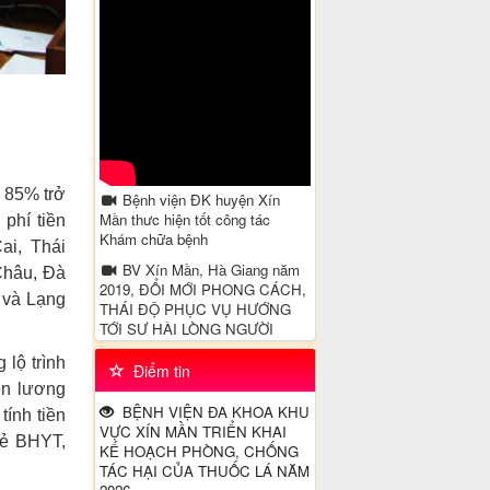
 85% trở
Bệnh viện ĐK huyện Xín
Mần thưc hiện tốt công tác
phí tiền
Khám chữa bệnh
ai, Thái
BV Xín Mần, Hà Giang năm
Châu, Đà
2019, ĐỔI MỚI PHONG CÁCH,
 và Lạng
THÁI ĐỘ PHỤC VỤ HƯỚNG
TỚI SỰ HÀI LÒNG NGƯỜI
BỆNH
 lộ trình
Điểm tin
20 ca khúc hát về Hà Giang
iền lương
Chăm sóc tre sơ sinh
BỆNH VIỆN ĐA KHOA KHU
ính tiền
VỰC XÍN MẦN TRIỂN KHAI
Video truyền thông về bệnh
hẻ BHYT,
KẾ HOẠCH PHÒNG, CHỐNG
tăng huyết áp - Tại khoa Nội TH
TÁC HẠI CỦA THUỐC LÁ NĂM
- Bệnh viện đa khoa Xín Mần