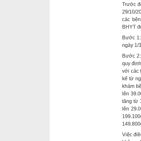
Trước đó
29/10/2
các bện
BHYT đượ
Bước 1: 
ngày 1/3
Bước 2:
quy định
với các 
kể từ ng
khám bệ
lên 39.0
tăng từ 
lên 29.
199.100đ
149.800đ
Việc điề