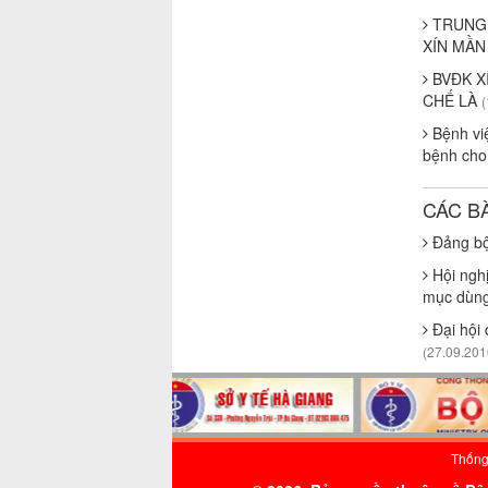
TRUNG 
XÍN MẦ
BVĐK X
CHẾ LÀ
(
Bệnh vi
bệnh cho
CÁC B
Đảng bộ
Hội nghị
mục dùng
Đại hội 
(27.09.201
Thống