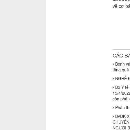
về cơ b
CÁC B
Bệnh việ
tặng quà
NGHỀ Đ
Bộ Y tế
15/4/202
còn phải 
Phẫu thu
BVĐK X
CHUYÊN 
NGƯỜI B