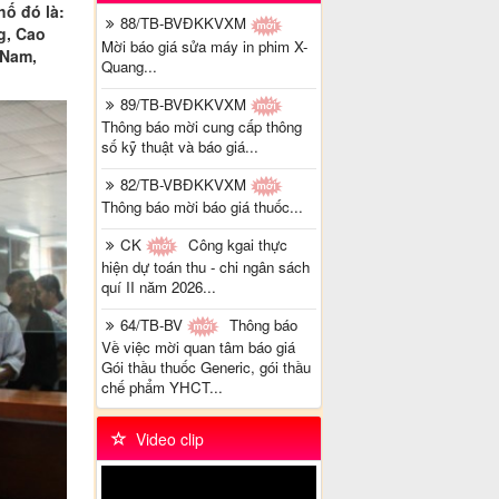
hố đó là:
88/TB-BVĐKKVXM
g, Cao
Mời báo giá sửa máy in phim X-
 Nam,
Quang...
89/TB-BVĐKKVXM
Thông báo mời cung cấp thông
số kỹ thuật và báo giá...
82/TB-VBĐKKVXM
Thông báo mời báo giá thuốc...
CK
Công kgai thực
hiện dự toán thu - chi ngân sách
quí II năm 2026...
64/TB-BV
Thông báo
Về việc mời quan tâm báo giá
Gói thầu thuốc Generic, gói thầu
chế phẩm YHCT...
Video clip