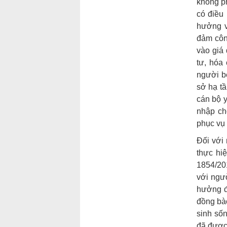
không ph
có điều 
hưởng v
đảm côn
vào giá 
tư, hóa
người bệ
sở hạ tầ
cán bộ y
nhập ch
phục vụ 
Đối với
thực hi
1854/20
với ngư
hưởng đ
đồng bào
sinh số
đã được