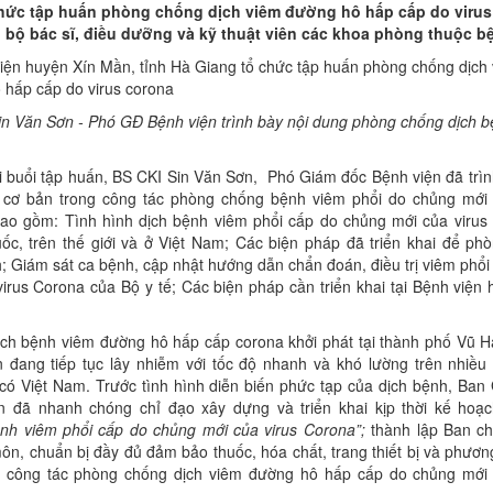
hức tập huấn phòng chống dịch viêm đường hô hấp cấp do virus
 bộ bác sĩ, điều dưỡng và kỹ thuật viên các khoa phòng thuộc bệ
in Văn Sơn - Phó GĐ Bệnh viện trình bày nội dung phòng chống dịch 
 tập huấn, BS CKI Sin Văn Sơn, Phó Giám đốc Bệnh viện đã trìn
 cơ bản trong công tác phòng chống bệnh viêm phổi do chủng mới 
ao gồm: Tình hình dịch bệnh viêm phổi cấp do chủng mới của virus
ốc, trên thế giới và ở Việt Nam; Các biện pháp đã triển khai để ph
; Giám sát ca bệnh, cập nhật hướng dẫn chẩn đoán, điều trị viêm phổ
irus Corona của Bộ y tế; Các biện pháp cần triển khai tại Bệnh viện
h viêm đường hô hấp cấp corona khởi phát tại thành phố Vũ H
 đang tiếp tục lây nhiễm với tốc độ nhanh và khó lường trên nhiều 
 có Việt Nam. Trước tình hình diễn biến phức tạp của dịch bệnh, Ban
n đã nhanh chóng chỉ đạo xây dựng và triển khai kịp thời kế hoạ
nh viêm phổi cấp do chủng mới của virus Corona”;
thành lập Ban ch
n, chuẩn bị đầy đủ đảm bảo thuốc, hóa chất, trang thiết bị và phươn
 công tác phòng chống dịch viêm đường hô hấp cấp do chủng mới 