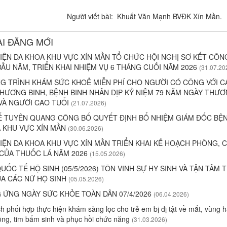
 viết bài: Khuất Văn Mạnh BVĐK Xín Mần.
ÀI ĐĂNG MỚI
IỆN ĐA KHOA KHU VỰC XÍN MẦN TỔ CHỨC HỘI NGHỊ SƠ KẾT CÔN
ẦU NĂM, TRIỂN KHAI NHIỆM VỤ 6 THÁNG CUỐI NĂM 2026
(31.07.20
 TRÌNH KHÁM SỨC KHOẺ MIỄN PHÍ CHO NGƯỜI CÓ CÔNG VỚI C
HƯƠNG BINH, BỆNH BINH NHÂN DỊP KỶ NIỆM 79 NĂM NGÀY THƯƠ
 VÀ NGƯỜI CAO TUỔI
(21.07.2026)
Ế TUYÊN QUANG CÔNG BỐ QUYẾT ĐỊNH BỔ NHIỆM GIÁM ĐỐC BỆN
 KHU VỰC XÍN MẦN
(30.06.2026)
IỆN ĐA KHOA KHU VỰC XÍN MẦN TRIỂN KHAI KẾ HOẠCH PHÒNG,
 CỦA THUỐC LÁ NĂM 2026
(15.05.2026)
ỐC TẾ HỘ SINH (05/5/2026) TÔN VINH SỰ HY SINH VÀ TẬN TÂM 
A CÁC NỮ HỘ SINH
(05.05.2026)
ỨNG NGÀY SỨC KHỎE TOÀN DÂN 07/4/2026
(06.04.2026)
 phối hợp thực hiện khám sàng lọc cho trẻ em bị dị tật về mắt, vùng 
ộng, tim bẩm sinh và phục hồi chức năng
(31.03.2026)