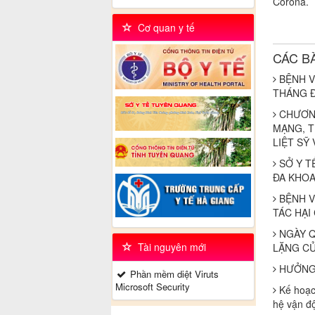
Corona.
Người
Cơ quan y tế
CÁC B
BỆNH V
THÁNG Đ
CHƯƠNG
MẠNG, T
LIỆT SỸ
SỞ Y T
ĐA KHOA
BỆNH V
TÁC HẠI
NGÀY QU
Tài nguyên mới
LẶNG CỦ
HƯỞNG 
Phần mềm diệt Viruts
Microsoft Security
Kế hoạch
hệ vận đ