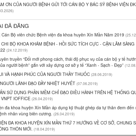
M ƠN CỦA NGƯỜI BỆNH GỬI TỚI CÁN BỘ Y BÁC SỸ BỆNH VIỆN ĐK
03.2026)
ÀI ĐÃ ĐĂNG
ị Cán Bộ viên chức Bệnh viện đa khoa huyên Xín Mần Năm 2019
(25.12
 CHI BỘ KHOA KHÁM BỆNH - HỒI SỨC TÍCH CỰC - CẬN LÂM SÀNG 
022
(24.12.2019)
tuyên truyền “Đổi mới phong cách, thái độ phục vụ của cán bộ y tế hướn
của người bệnh” gắn với xây dựng cơ sở y tế “Xanh - Sạch - Đẹp”
(12.08
UI VÀ HẠNH PHÚC CỦA NGƯỜI THẦY THUỐC
(28.06.2019)
 NGƯỜI LÃNH ĐẠO ĐẦY NHIỆT HUYẾT
(07.06.2019)
ẤN SỬ DỤNG PHẦN MỀM CHỈ ĐẠO ĐIỀU HÀNH TRÊN HỆ THỐNG QU
 VNPT IOFFICE
(26.04.2019)
n đa khoa huyện Xín Mần áp dụng kỹ thuật ghép da tự thân đem đến 
bệnh nhân vùng biên cương.
(26.04.2019)
IỆN ĐA KHOA HUYỆN XÍN MẦN THỨ 7 HƯỚNG VỀ CƠ SỞ, CHUNG 
ÔNG THÔN MỚI.
(18.04.2019)