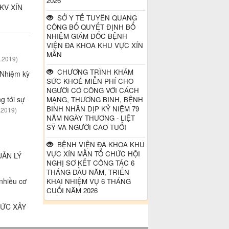
2026
KV XÍN
Đường dây nong - Bộ Y tế
SỞ Y TẾ TUYÊN QUANG
CÔNG BỐ QUYẾT ĐỊNH BỔ
NHIỆM GIÁM ĐỐC BỆNH
VIỆN ĐA KHOA KHU VỰC XÍN
MẦN
.2019)
CHƯƠNG TRÌNH KHÁM
Nhiệm kỳ
SỨC KHOẺ MIỄN PHÍ CHO
NGƯỜI CÓ CÔNG VỚI CÁCH
g tới sự
MẠNG, THƯƠNG BINH, BỆNH
BINH NHÂN DỊP KỶ NIỆM 79
.2019)
NĂM NGÀY THƯƠNG - LIỆT
SỸ VÀ NGƯỜI CAO TUỔI
BỆNH VIỆN ĐA KHOA KHU
VỰC XÍN MẦN TỔ CHỨC HỘI
ẢN LÝ
NGHỊ SƠ KẾT CÔNG TÁC 6
THÁNG ĐẦU NĂM, TRIỂN
nhiều cơ
KHAI NHIỆM VỤ 6 THÁNG
CUỐI NĂM 2026
SỨC XÂY