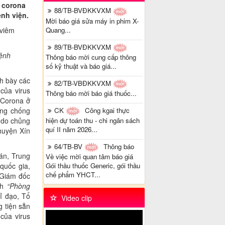
 corona
88/TB-BVĐKKVXM
nh viện.
Mời báo giá sửa máy in phim X-
Quang...
89/TB-BVĐKKVXM
bệnh
Thông báo mời cung cấp thông
số kỹ thuật và báo giá...
h bày các
82/TB-VBĐKKVXM
của virus
Thông báo mời báo giá thuốc...
 Corona ở
CK
Công kgai thực
òng chống
hiện dự toán thu - chi ngân sách
i do chủng
quí II năm 2026...
 huyện Xín
64/TB-BV
Thông báo
án, Trung
Về việc mời quan tâm báo giá
Gói thầu thuốc Generic, gói thầu
quốc gia,
chế phẩm YHCT...
 Giám đốc
ch
“Phòng
ỉ đạo, Tổ
Video clip
g tiện sẵn
của virus