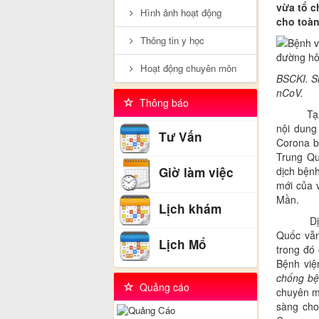
vừa tổ c
Hình ảnh hoạt động
cho toàn
Thông tin y học
Hoạt động chuyên môn
BSCKI. S
nCoV.
Thông báo
Tại buổi
nội dung
Tư Vấn
Corona b
Trung Qu
dịch bệnh
Giờ làm việc
mới của v
Mần.
Lịch khám
Dịch bện
Quốc vẫn
Lịch Mổ
trong đó
Bệnh việ
chống bệ
Quảng cáo
chuyên mô
sàng cho