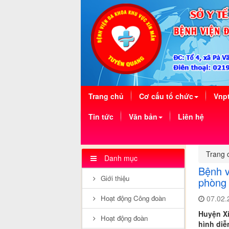
(current)
Trang chủ
Cơ cấu tổ chức
Vnpt
Tin tức
Văn bản
Liên hệ
Trang 
Danh mục
Bệnh v
Giới thiệu
phòng 
07.02.
Hoạt động Công đoàn
Huyện Xí
Hoạt động đoàn
hình diễ