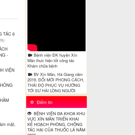
G TÁC 6
26)
ÁCH
NG -
Bệnh viện ĐK huyện Xín
Mần thưc hiện tốt công tác
Khám chữa bệnh
H VIỆN
BV Xín Mần, Hà Giang năm
2019, ĐỔI MỚI PHONG CÁCH,
 CHỐNG
THÁI ĐỘ PHỤC VỤ HƯỚNG
TỚI SỰ HÀI LÒNG NGƯỜI
BỆNH
THẦM
Điểm tin
20 ca khúc hát về Hà Giang
Chăm sóc tre sơ sinh
BỆNH VIỆN ĐA KHOA KHU
VỰC XÍN MẦN TRIỂN KHAI
Video truyền thông về bệnh
hàm mặt,
KẾ HOẠCH PHÒNG, CHỐNG
tăng huyết áp - Tại khoa Nội TH
TÁC HẠI CỦA THUỐC LÁ NĂM
- Bệnh viện đa khoa Xín Mần