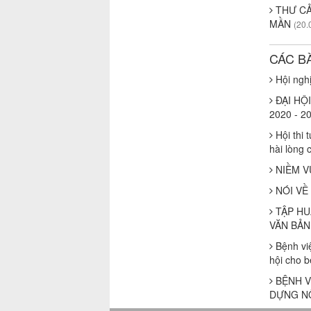
THƯ CẢ
MẦN
(20.
CÁC B
Hội ngh
ĐẠI HỘI
2020 - 2
Hội thi 
hài lòng 
NIỀM V
NÓI VỀ
TẬP HU
VĂN BẢN
Bệnh việ
hội cho 
BỆNH V
DỰNG N