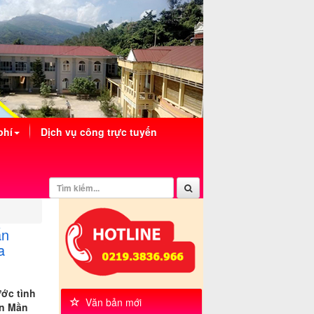
phí
Dịch vụ công trực tuyến
ấn
a
ước tình
Văn bản mới
ín Mần