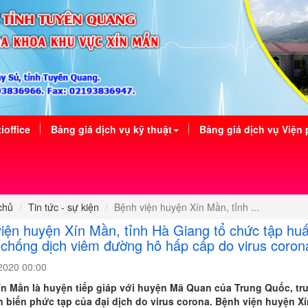
ioffice
Bảng giá dịch vụ kỹ thuật
Bảng giá dịch vụ Viện 
chủ
Tin tức - sự kiện
Bệnh viện huyện Xín Mần, tỉnh ...
iện huyện Xín Mần, tỉnh Hà Giang tổ chức tập hu
chống dịch viêm đường hô hấp cấp do virus coron
2020 00:00
n Mần là huyện tiếp giáp với huyện Mã Quan của Trung Quốc, tr
n biến phức tạp của đại dịch do virus corona. Bệnh viện huyện X