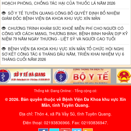
HOẠCH PHÒNG, CHỐNG TÁC HẠI CỦA THUỐC LÁ NĂM 2026
SỞ Y TẾ TUYÊN QUANG CÔNG BỐ QUYẾT ĐỊNH BỔ NHIỆM
GIÁM ĐỐC BỆNH VIỆN ĐA KHOA KHU VỰC XÍN MẦN
CHƯƠNG TRÌNH KHÁM SỨC KHOẺ MIỄN PHÍ CHO NGƯỜI CÓ
CÔNG VỚI CÁCH MẠNG, THƯƠNG BINH, BỆNH BINH NHÂN DỊP KỶ
NIỆM 79 NĂM NGÀY THƯƠNG - LIỆT SỸ VÀ NGƯỜI CAO TUỔI
BỆNH VIỆN ĐA KHOA KHU VỰC XÍN MẦN TỔ CHỨC HỘI NGHỊ
SƠ KẾT CÔNG TÁC 6 THÁNG ĐẦU NĂM, TRIỂN KHAI NHIỆM VỤ 6
THÁNG CUỐI NĂM 2026
Thống kê: Đang Online:
- Tổng cộng có:
© 2026. Bản quyền thuộc về Bệnh Viện Đa Khoa khu vực Xín
Mần, tỉnh Tuyên Quang.
Địa chỉ: Thôn 4, xã Pà Vầy Sủ, tỉnh Tuyên Quang.
Điên thoại: 02193836966. Fax: 02193836947.