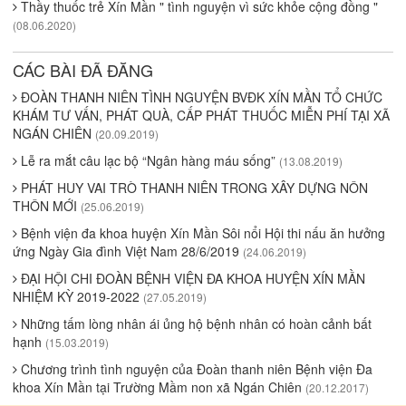
Thầy thuốc trẻ Xín Mần " tình nguyện vì sức khỏe cộng đồng "
(08.06.2020)
CÁC BÀI ĐÃ ĐĂNG
ĐOÀN THANH NIÊN TÌNH NGUYỆN BVĐK XÍN MẦN TỔ CHỨC
KHÁM TƯ VẤN, PHÁT QUÀ, CẤP PHÁT THUỐC MIỄN PHÍ TẠI XÃ
NGÁN CHIÊN
(20.09.2019)
Lễ ra mắt câu lạc bộ “Ngân hàng máu sống”
(13.08.2019)
PHÁT HUY VAI TRÒ THANH NIÊN TRONG XÂY DỰNG NÔN
THÔN MỚI
(25.06.2019)
Bệnh viện đa khoa huyện Xín Mần Sôi nổi Hội thi nấu ăn hưởng
ứng Ngày Gia đình Việt Nam 28/6/2019
(24.06.2019)
ĐẠI HỘI CHI ĐOÀN BỆNH VIỆN ĐA KHOA HUYỆN XÍN MẦN
NHIỆM KỲ 2019-2022
(27.05.2019)
Những tấm lòng nhân ái ủng hộ bệnh nhân có hoàn cảnh bất
hạnh
(15.03.2019)
Chương trình tình nguyện của Đoàn thanh niên Bệnh viện Đa
khoa Xín Mần tại Trường Mầm non xã Ngán Chiên
(20.12.2017)