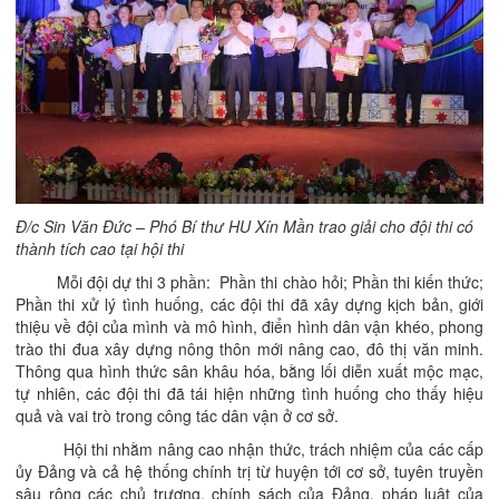
Đ/c Sin Văn Đức – Phó Bí thư HU Xín Mần
trao giải cho đội thi có
thành tích cao tại hội thi
Mỗi đội dự thi 3 phần: Phần thi chào hỏi; Phần thi kiến thức;
Phần thi xử lý tình huống, các đội thi đã xây dựng kịch bản, giới
thiệu về đội của mình và mô hình, điển hình dân vận khéo, phong
trào thi đua xây dựng nông thôn mới nâng cao, đô thị văn minh.
Thông qua hình thức sân khâu hóa, bằng lối diễn xuất mộc mạc,
tự nhiên, các đội thi đã tái hiện những tình huống cho thấy hiệu
quả và vai trò trong công tác dân vận ở cơ sở.
Hội thi nhằm nâng cao nhận thức, trách nhiệm của các cấp
ủy Đảng và cả hệ thống chính trị từ huyện tới cơ sở, tuyên truyền
sâu rộng các chủ trương, chính sách của Đảng, pháp luật của