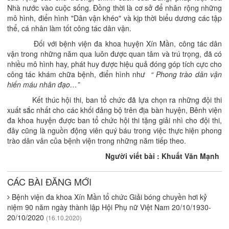
Nhà nước vào cuộc sống. Đồng thời là cơ sở để nhân rộng những
mô hình, điển hình "Dân vận khéo" và kịp thời biểu dương các tập
thể, cá nhân làm tốt công tác dân vận.
Đối với bệnh viện đa khoa huyện Xín Mần, công tác dân
vận trong những năm qua luôn được quan tâm và trú trọng, đã có
nhiều mô hình hay, phát huy được hiệu quả đóng góp tích cực cho
công tác khám chữa bệnh, điển hình như
“ Phong trào dân vận
hiến máu nhân đạo…”
Kết thúc hội thi, ban tổ chức đã lựa chọn ra những đội thi
xuất sắc nhất cho các khối đảng bộ trên địa bàn huyện, Bênh viện
đa khoa huyện được ban tổ chức hội thi tặng giải nhì cho đội thi,
đây cũng là nguồn động viên quý báu trong việc thực hiện phong
trào dân vân của bệnh viện trong những năm tiếp theo.
Người viết bài : Khuất Văn Mạnh
CÁC BÀI ĐĂNG MỚI
Bệnh viện đa khoa Xín Mần tổ chức Giải bóng chuyền hơi kỷ
niệm 90 năm ngày thành lập Hội Phụ nữ Việt Nam 20/10/1930-
20/10/2020
(16.10.2020)