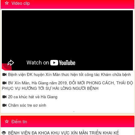
Video clip
Bệnh viện ĐK huyện Xín Mần thưc hiện tốt công tác Khám chữa bệnh
BV Xín Mần, Hà Giang năm 2019, ĐỔI MỚI PHONG CÁCH, THÁI ĐỘ
PHỤC VỤ HƯỚNG TỚI SỰ HÀI LÒNG NGƯỜI BỆNH
20 ca khúc hát về Hà Giang
Chăm sóc tre sơ sinh
Video truyền thông về bệnh tăng huyết áp - Tại khoa Nội TH - Bệnh
viện đa khoa Xín Mần
Điểm tin
Đường dây nong - Bộ Y tế
BỆNH VIỆN ĐA KHOA KHU VỰC XÍN MẦN TRIỂN KHAI KẾ