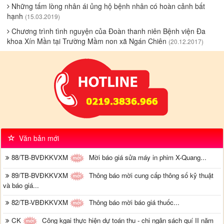
Những tấm lòng nhân ái ủng hộ bệnh nhân có hoàn cảnh bất
hạnh
(15.03.2019)
Chương trình tình nguyện của Đoàn thanh niên Bệnh viện Đa
khoa Xín Mần tại Trường Mầm non xã Ngán Chiên
(20.12.2017)
Văn bản mới
88/TB-BVĐKKVXM
Mời báo giá sửa máy in phim X-Quang...
89/TB-BVĐKKVXM
Thông báo mời cung cấp thông số kỹ thuật
và báo giá...
82/TB-VBĐKKVXM
Thông báo mời báo giá thuốc...
CK
Công kgai thực hiện dự toán thu - chi ngân sách quí II năm