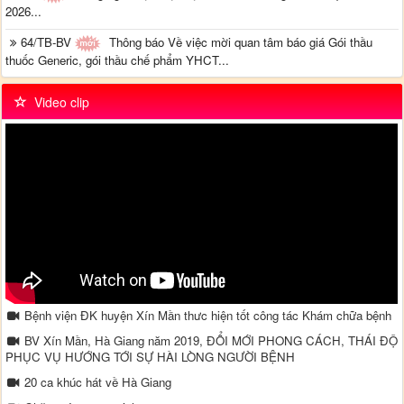
2026...
64/TB-BV
Thông báo Về việc mời quan tâm báo giá Gói thầu
thuốc Generic, gói thầu chế phẩm YHCT...
Video clip
Bệnh viện ĐK huyện Xín Mần thưc hiện tốt công tác Khám chữa bệnh
BV Xín Mần, Hà Giang năm 2019, ĐỔI MỚI PHONG CÁCH, THÁI ĐỘ
PHỤC VỤ HƯỚNG TỚI SỰ HÀI LÒNG NGƯỜI BỆNH
20 ca khúc hát về Hà Giang