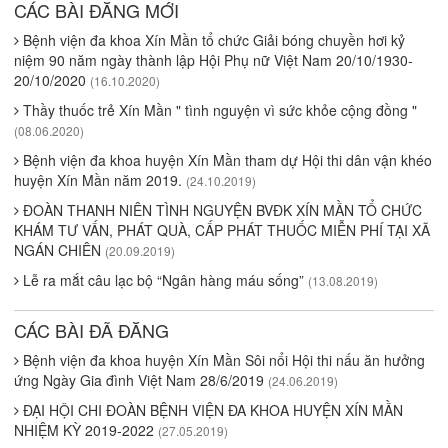
CÁC BÀI ĐĂNG MỚI
Bệnh viện đa khoa Xín Mần tổ chức Giải bóng chuyền hơi kỷ
niệm 90 năm ngày thành lập Hội Phụ nữ Việt Nam 20/10/1930-
20/10/2020
(16.10.2020)
Thầy thuốc trẻ Xín Mần " tình nguyện vì sức khỏe cộng đồng "
(08.06.2020)
Bệnh viện đa khoa huyện Xín Mần tham dự Hội thi dân vận khéo
huyện Xín Mần năm 2019.
(24.10.2019)
ĐOÀN THANH NIÊN TÌNH NGUYỆN BVĐK XÍN MẦN TỔ CHỨC
KHÁM TƯ VẤN, PHÁT QUÀ, CẤP PHÁT THUỐC MIỄN PHÍ TẠI XÃ
NGÁN CHIÊN
(20.09.2019)
Lễ ra mắt câu lạc bộ “Ngân hàng máu sống”
(13.08.2019)
CÁC BÀI ĐÃ ĐĂNG
Bệnh viện đa khoa huyện Xín Mần Sôi nổi Hội thi nấu ăn hưởng
ứng Ngày Gia đình Việt Nam 28/6/2019
(24.06.2019)
ĐẠI HỘI CHI ĐOÀN BỆNH VIỆN ĐA KHOA HUYỆN XÍN MẦN
NHIỆM KỲ 2019-2022
(27.05.2019)