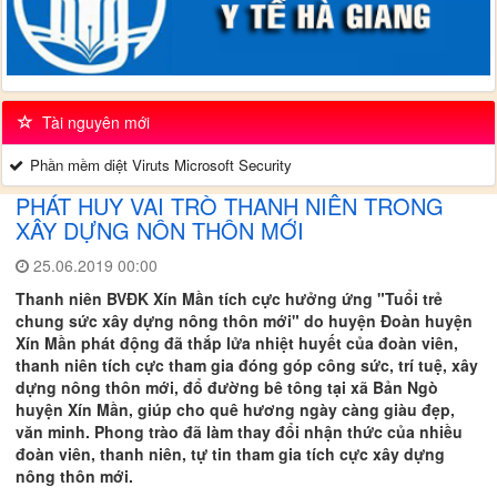
Tài nguyên mới
Phần mềm diệt Viruts Microsoft Security
PHÁT HUY VAI TRÒ THANH NIÊN TRONG
XÂY DỰNG NÔN THÔN MỚI
25.06.2019 00:00
Thanh niên BVĐK Xín Mần tích cực hưởng ứng "Tuổi trẻ
chung sức xây dựng nông thôn mới" do huyện Đoàn huyện
Xín Mần phát động đã thắp lửa nhiệt huyết của đoàn viên,
thanh niên tích cực tham gia đóng góp công sức, trí tuệ, xây
dựng nông thôn mới, đổ đường bê tông tại xã Bản Ngò
huyện Xín Mần, giúp cho quê hương ngày càng giàu đẹp,
văn minh. Phong trào đã làm thay đổi nhận thức của nhiều
đoàn viên, thanh niên, tự tin tham gia tích cực xây dựng
nông thôn mới.