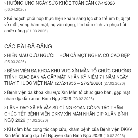
HƯỞNG ỨNG NGÀY SỨC KHỎE TOÀN DÂN 07/4/2026
(06.04.2026)
Kế hoạch phối hợp thực hiện khám sàng lọc cho trẻ em bị dị tật
về mắt, vùng hàm mặt, hệ vận động, tim bẩm sinh và phục hồi
chức năng
(31.03.2026)
CÁC BÀI ĐÃ ĐĂNG
HIẾN MÁU CỨU NGƯỜI – HƠN CẢ MỘT NGHĨA CỬ CAO ĐẸP
(05.03.2026)
BỆNH VIỆN ĐA KHOA KHU VỰC XÍN MẦN TỔ CHỨC CHƯƠNG
TRÌNH GIAO BAN VÀ GẶP MẶT NHÂN KỶ NIỆM 71 NĂM NGÀY
THẦY THUỐC VIỆT NAM (27/2/1955 – 27/2/2026)
(27.02.2026)
Bệnh viện đa khoa khu vực Xín Mần tổ chức giao ban, gặp mặt
nhân dịp đầu xuân Bính Ngọ 2026
(23.02.2026)
LÃNH ĐẠO XÃ PÀ VẦY SỦ CÙNG ĐOÀN CÔNG TÁC THĂM
CHÚC TẾT BỆNH VIỆN ĐKKV XÍN MẦN NHÂN DỊP XUÂN BÍNH
NGỌ 2026
(11.02.2026)
KH đảm bảo công tác cấp cứu, khám bệnh của Bệnh viện ĐKKV
Xín Mần trong dịp Tết Nguyên đán Bính Ngọ 2026
(10.02.2026)