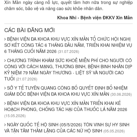
Xín Mần ngày càng nỗ lực, quyết tâm hơn nữa trong sự nghiệp
chăm sóc, bảo vệ và nâng cao sức khỏe nhân dân.
Khoa Nhi - Bệnh viện ĐKKV Xín Mần
CÁC BÀI ĐĂNG MỚI
BỆNH VIỆN ĐA KHOA KHU VỰC XÍN MẦN TỔ CHỨC HỘI NGHỊ
SƠ KẾT CÔNG TÁC 6 THÁNG ĐẦU NĂM, TRIỂN KHAI NHIỆM VỤ
6 THÁNG CUỐI NĂM 2026
(31.07.2026)
CHƯƠNG TRÌNH KHÁM SỨC KHOẺ MIỄN PHÍ CHO NGƯỜI CÓ
CÔNG VỚI CÁCH MẠNG, THƯƠNG BINH, BỆNH BINH NHÂN DỊP
KỶ NIỆM 79 NĂM NGÀY THƯƠNG - LIỆT SỸ VÀ NGƯỜI CAO
TUỔI
(21.07.2026)
SỞ Y TẾ TUYÊN QUANG CÔNG BỐ QUYẾT ĐỊNH BỔ NHIỆM
GIÁM ĐỐC BỆNH VIỆN ĐA KHOA KHU VỰC XÍN MẦN
(30.06.2026)
BỆNH VIỆN ĐA KHOA KHU VỰC XÍN MẦN TRIỂN KHAI KẾ
HOẠCH PHÒNG, CHỐNG TÁC HẠI CỦA THUỐC LÁ NĂM 2026
(15.05.2026)
NGÀY QUỐC TẾ HỘ SINH (05/5/2026) TÔN VINH SỰ HY SINH
VÀ TẬN TÂM THẦM LẶNG CỦA CÁC NỮ HỘ SINH
(05.05.2026)