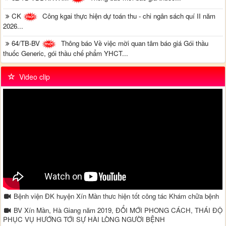
CK
Công kgai thực hiện dự toán thu - chi ngân sách quí II năm
2026...
64/TB-BV
Thông báo Về việc mời quan tâm báo giá Gói thầu
thuốc Generic, gói thầu chế phẩm YHCT...
Video clip
Bệnh viện ĐK huyện Xín Mần thưc hiện tốt công tác Khám chữa bệnh
BV Xín Mần, Hà Giang năm 2019, ĐỔI MỚI PHONG CÁCH, THÁI ĐỘ
PHỤC VỤ HƯỚNG TỚI SỰ HÀI LÒNG NGƯỜI BỆNH