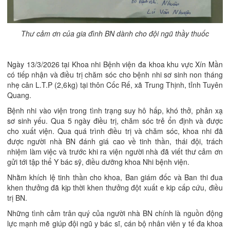
Thư cảm ơn của gia đình BN dành cho đội ngũ thầy thuốc
Ngày 13/3/2026 tại Khoa nhi Bệnh viện đa khoa khu vực Xín Mần
có tiếp nhận và điều trị chăm sóc cho bệnh nhi sơ sinh non tháng
nhẹ cân L.T.P (2,6kg) tại thôn Cốc Rế, xã Trung Thịnh, tỉnh Tuyên
Quang.
Bệnh nhi vào viện trong tình trạng suy hô hấp, khó thở, phản xạ
sơ sinh yếu. Qua 5 ngày điều trị, chăm sóc trẻ ổn định và được
cho xuất viện. Qua quá trình điều trị và chăm sóc, khoa nhi đã
được người nhà BN đánh giá cao về tinh thần, thái đội, trách
nhiệm làm việc và trước khi ra viện người nhà đã viết thư cảm ơn
gửi tới tập thể Y bác sỹ, điều dưỡng khoa Nhi bệnh viện.
Nhằm khích lệ tinh thần cho khoa, Ban giám đốc và Ban thi đua
khen thưởng đã kịp thời khen thưởng đột xuất e kip cấp cứu, điều
trị BN.
Những tình cảm trân quý của người nhà BN chính là nguồn động
lực mạnh mẽ giúp đội ngũ y bác sĩ, cán bộ nhân viên y tế đa khoa