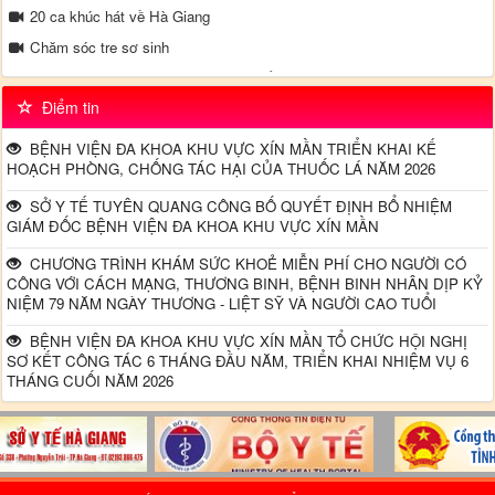
20 ca khúc hát về Hà Giang
Chăm sóc tre sơ sinh
Video truyền thông về bệnh tăng huyết áp - Tại khoa Nội TH - Bệnh
viện đa khoa Xín Mần
Điểm tin
Đường dây nong - Bộ Y tế
BỆNH VIỆN ĐA KHOA KHU VỰC XÍN MẦN TRIỂN KHAI KẾ
HOẠCH PHÒNG, CHỐNG TÁC HẠI CỦA THUỐC LÁ NĂM 2026
SỞ Y TẾ TUYÊN QUANG CÔNG BỐ QUYẾT ĐỊNH BỔ NHIỆM
GIÁM ĐỐC BỆNH VIỆN ĐA KHOA KHU VỰC XÍN MẦN
CHƯƠNG TRÌNH KHÁM SỨC KHOẺ MIỄN PHÍ CHO NGƯỜI CÓ
CÔNG VỚI CÁCH MẠNG, THƯƠNG BINH, BỆNH BINH NHÂN DỊP KỶ
NIỆM 79 NĂM NGÀY THƯƠNG - LIỆT SỸ VÀ NGƯỜI CAO TUỔI
BỆNH VIỆN ĐA KHOA KHU VỰC XÍN MẦN TỔ CHỨC HỘI NGHỊ
SƠ KẾT CÔNG TÁC 6 THÁNG ĐẦU NĂM, TRIỂN KHAI NHIỆM VỤ 6
THÁNG CUỐI NĂM 2026