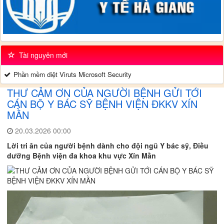
Tài nguyên mới
Phần mềm diệt Viruts Microsoft Security
THƯ CẢM ƠN CỦA NGƯỜI BỆNH GỬI TỚI
CÁN BỘ Y BÁC SỸ BỆNH VIỆN ĐKKV XÍN
MẦN
20.03.2026 00:00
Lời tri ân của người bệnh dành cho đội ngũ Y bác sỹ, Điều
dưỡng Bệnh viện đa khoa khu vực Xín Mần